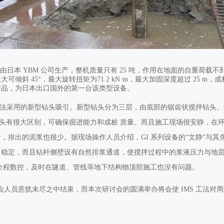
由日本 YBM 公司生产，整机质量只有 25 吨，作用在地面的自重荷载不到
最大可倾斜 45°，最大旋转扭矩为71.2 kN·m，最大加固深度超过 25 m，成桩
的产品，为日本出口国外的第一台该类型设备。
工法采用的新型钻头吸引。新型钻头分为三层，由底部的锯齿状搅拌钻头
头有很大区别，可确保掘进能力和成桩 质量。而且施工现场很安静，在
，排出的泥浆也很少。据现场操作人员介绍，GI 系列设备的“文静”与
力稳定，而且钻杆侧壁设有自然排浆通道，使搅拌过程中的浆液压力与地
力可全程数控，及时在隧道、管线等地下结构物顶部施工也没有问题。
员意犹未尽之中结束，而本次研讨会的圆满举办将会使 IMS 工法对