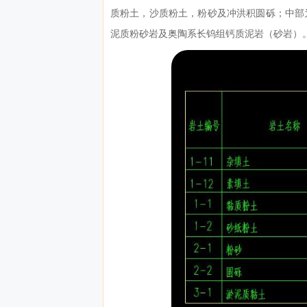
质粉土，沙质粉土，粉砂及冲洪积圆砾；中部
泥质粉砂岩及奥陶系长钨组钙质泥岩（砂岩）